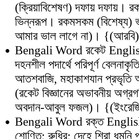
(ক্রিয়াবিশেষণ) দফায় দফায়। রক
ভিন্নরূপ। রকমসকম (বিশেষ্য) ভ
আমার ভাল লাগে না)। {(আরবি
Bengali Word
রকেট
Englis
দহনশীল পদার্থে পরিপূর্ণ বেলনাকৃতি 
আতশবাজি, মহাকাশযান প্রভৃতি আকা
(রকেট বিজ্ঞানের অভাবনীয় অগ্রগত
অবদান-আবুল ফজল)। {(ইংরেজ
Bengali Word
রক্ত
Englis
শোণিত; রুধির; দেহে শিরা ধমনি 