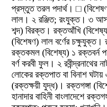
প্রস্তুত তরল পদার্থ। □ (বিশেষণ)
লাল। ২ রঞ্জিত; রংযুক্ত। ৩ আস
শব্দ) বিরক্ত। রক্তআঁখি (বিশেষ
(বিশেষণ) লাল বর্ণের চক্ষুযুক্ত
রক্তকমল (বিশেষ্য) ১ রক্তবর্ন 
বর্ণ করবী ফুল। ২ রবীন্দ্রনাথের ন
লোকের রক্তপাত বা বিনাশ ঘটায় 
(রক্তক্ষয়ী যুদ্ধ)। রক্তগঙ্গা (ব
হানাদার বাহিনী বাংলাদেশে রক্তগঙ