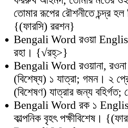
তোমার রূপের রৌশনীতে চন্দ্র হ
{(ফারসি) রৱশন}
Bengali Word
রওয়া
Englis
রহা। {√রহ্‌>}
Bengali Word
রওয়ানা, রওনা
(বিশেষ্য) ১ যাত্রা; গমন। ২ প্
(বিশেষণ) যাত্রার জন্য বহির্গত
Bengali Word
রক ১
Englis
কাল্পনিক বৃহৎ পক্ষীবিশেষ। {(ফা