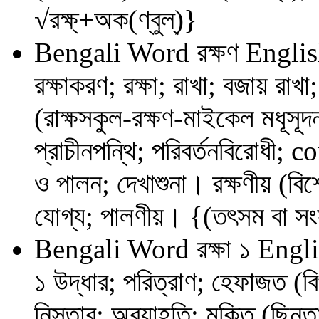
√রক্ষ্‌+অক(ণ্বুল্‌)}
Bengali Word
রক্ষণ
Englis
রক্ষাকরণ; রক্ষা; রাখা; বজায় রাখ
(রাক্ষসকুল-রক্ষণ-মাইকেল মধূসূ
প্রাচীনপন্থি; পরিবর্তনবিরোধী; c
ও পালন; দেখাশুনা। রক্ষণীয় (বিশ
যোগ্য; পালণীয়। {(তৎসম বা সংস্ক
Bengali Word
রক্ষা ১
Engli
১ উদ্ধার; পরিত্রাণ; হেফাজত (বি
নিস্তার; অব্যাহতি; মুক্তি (ছিনত