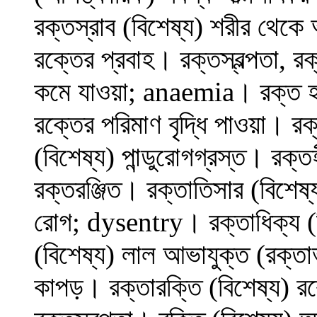
রক্তস্রাব (বিশেষ্য) শরীর থেক
রক্তের প্রবাহ। রক্তস্বল্পতা, রক
কমে যাওয়া; anaemia। রক্ত হওয়
রক্তের পরিমাণ বৃদ্ধি পাওয়া। রক
(বিশেষ্য) পান্ডুরোগগ্রস্ত। রক্
রক্তরঞ্জিত। রক্তাতিসার (বিশেষ
রোগ; dysentry। রক্তাধিক্য (
(বিশেষ্য) লাল আভাযুক্ত (রক্তা
কাপড়। রক্তারক্তি (বিশেষ্য) রক