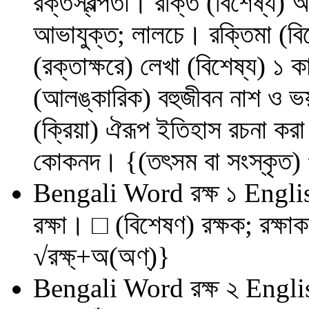
রক্তস্বল্পতা। রক্তি (বিশেষ্য)
আভাযুক্ত; লালচে। রক্তিমা (বিশ
(রক্তাক্ষরে) লেখা (বিশেষ্য) ১ ক
(আলঙ্কারিক) বহুজীবন নাশ ও ভয়
(ক্রিয়া) ঐরূপ ইতিহাস রচনা করা
কোকনদ। {(তৎসম বা সংস্কৃত) √
Bengali Word
রক্ষ ১
Engli
রক্ষা। □ (বিশেষণ) রক্ষক; রক্ষা
√রক্ষ্‌+অ(অণ্‌)}
Bengali Word
রক্ষ ২
Engli