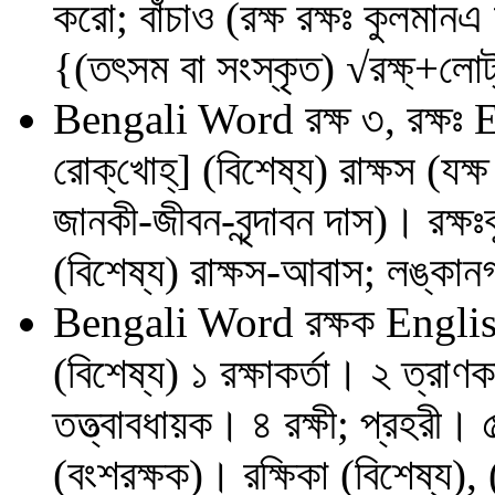
করো; বাঁচাও (রক্ষ রক্ষঃ কুলমা
{(তৎসম বা সংস্কৃত) √রক্ষ্‌+লোট্
Bengali Word
রক্ষ ৩, রক্ষঃ
E
রোক্‌খোহ্‌] (বিশেষ্য) রাক্ষস (যক্ষ
জানকী-জীবন-বৃন্দাবন দাস)। রক্ষঃক
(বিশেষ্য) রাক্ষস-আবাস; লঙ্কানগ
Bengali Word
রক্ষক
Englis
(বিশেষ্য) ১ রক্ষাকর্তা। ২ ত্রাণক
তত্ত্বাবধায়ক। ৪ রক্ষী; প্রহরী।
(বংশরক্ষক)। রক্ষিকা (বিশেষ্য), 