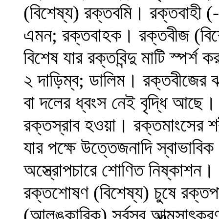
(বিশেষ্য) রক্তবমি। রক্তবাহী (-
এমন; রক্তবাহক। রক্তবীজ (বিশেষ
বিশেষ যার রক্তবিন্দু মাটি স্পর্
২ দাড়িম্ব; ডালিম। রক্তবীজের 
বা দলের ধ্বংস নেই বৃদ্ধি আছে।
রক্তস্রাব হওয়া। রক্তমাংসের শ
যার পক্ষে উত্তেজনাদি স্বাভাবিক
অস্ত্রোপচারে শোণিত নিষ্কাশন।
রক্তশোষণ (বিশেষ্য) চুষে রক্তপ
(আলঙ্কারিক) সর্বস্ব আত্মসাৎক