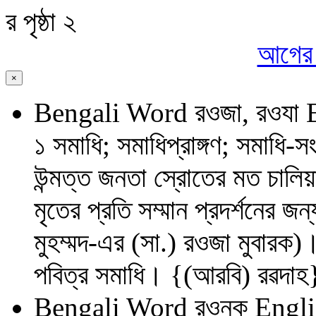
র
পৃষ্ঠা ২
আগের প
×
Bengali Word
রওজা, রওযা
১ সমাধি; সমাধিপ্রাঙ্গণ; সমাধি
উন্মত্ত জনতা স্রোতের মত চালিয়
মৃতের প্রতি সম্মান প্রদর্শনের জ
মুহম্মদ-এর (সা.) রওজা মুবারক)
পবিত্র সমাধি। {(আরবি) রৱদাহ
Bengali Word
রওনক
Engli