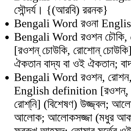
সৌন্দর্য। {(আরবি) রৱনক}
Bengali Word
রওনা
Englis
Bengali Word
রওশন চৌকি,
[রওশন্‌ চোউকি, রোশোন্‌ চোউকি]
ঐকতান বাদ্য বা ওই ঐকতান; বাদ
Bengali Word
রওশন, রোশন,
English definition
[রওশন্‌,
রোশ্‌নি] (বিশেষণ) উজ্জ্বল; আলো
আলোক; আলোকসজ্জা (মধুর আকাশ
ফররুখ আহমদ; তোমার মর্তের ওই